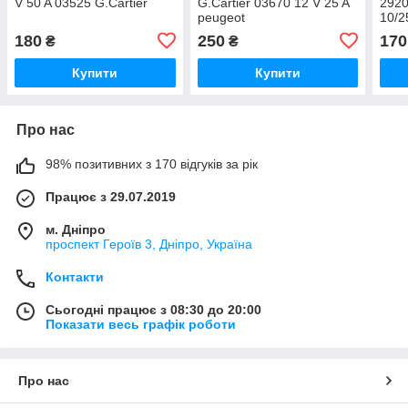
V 50 A 03525 G.Cartier
G.Cartier 03670 12 V 25 A
2920
peugeot
10/2
180
250
170
₴
₴
Купити
Купити
Про нас
98% позитивних з 170 відгуків за рік
Працює з 29.07.2019
м. Дніпро
проспект Героїв 3, Дніпро, Україна
Контакти
Сьогодні працює з 08:30 до 20:00
Показати весь графік роботи
Про нас