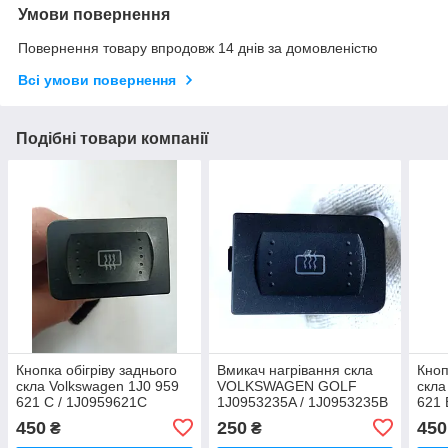
Умови повернення
Повернення товару впродовж 14 днів за домовленістю
Всі умови повернення
Подібні товари компанії
Кнопка обігріву заднього
Вмикач нагрівання скла
Кноп
скла Volkswagen 1J0 959
VOLKSWAGEN GOLF
скла
621 C / 1J0959621С
1J0953235A / 1J0953235B
621 
/ 6N0959621B /
450
250
450
₴
₴
1J0959621B