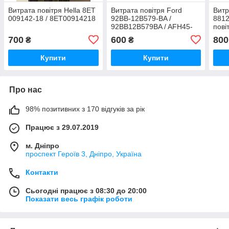
Витрата повітря Hella 8ET
Витрата повітря Ford
Витр
009142-18 / 8ET00914218
92BB-12B579-BA /
8812
92BB12B579BA / AFH45-
пові
26A / AFH4526A
700
600
800
₴
₴
Купити
Купити
Про нас
98% позитивних з 170 відгуків за рік
Працює з 29.07.2019
м. Дніпро
проспект Героїв 3, Дніпро, Україна
Контакти
Сьогодні працює з 08:30 до 20:00
Показати весь графік роботи