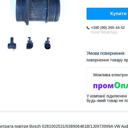
Купити
+380 (99) 365-44-52
Viber What’App
повернення товару п
У компанії підключені
будь-який товар не п
итрата повітря Bosch 0281002531/038906461B/1J0973999A VW Audi 1