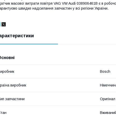
атчик масової витрати повітря VAG VW Audi 038906461B є в робочому
арантуємо швидке надсилання запчастин у всі регіони України.
арактеристики
Основні
иробник
Bosch
раїна виробник
Німеччин
ип запчастини
Оригінал
Стан
Вживани