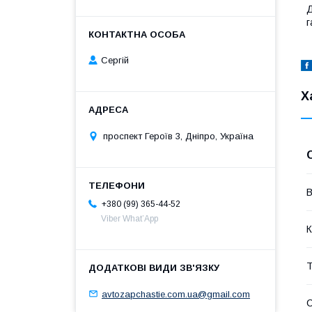
Д
г
Сергій
Х
проспект Героїв 3, Дніпро, Україна
В
+380 (99) 365-44-52
Viber What’App
К
Т
avtozapchastie.com.ua@gmail.com