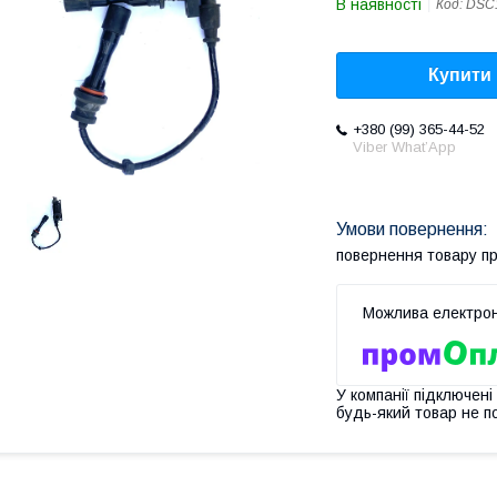
В наявності
Код:
DSC
Купити
+380 (99) 365-44-52
Viber What’App
повернення товару п
У компанії підключені
будь-який товар не п