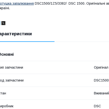
отушка запалювання
DSC1500/1Z5/3382/ DSC 1500. Оригінальні авт
країні.
арактеристики
Основні
ип запчастини
Оригінал
од запчастини
DSC1500
Стан
Вживани
иробник
DSC