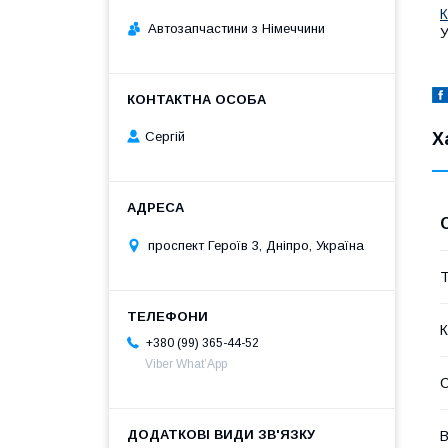
К
Автозапчастини з Німеччини
У
Х
Сергій
проспект Героїв 3, Дніпро, Україна
Т
К
+380 (99) 365-44-52
Viber What’App
В