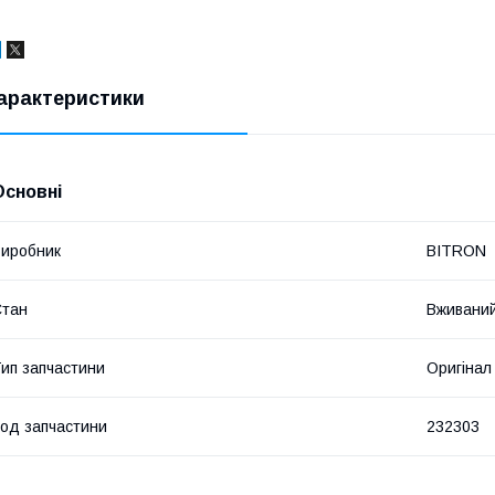
арактеристики
Основні
иробник
BITRON
Стан
Вживани
ип запчастини
Оригінал
од запчастини
232303