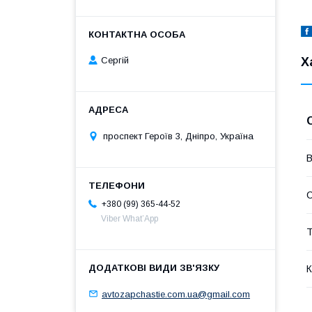
Х
Сергій
проспект Героїв 3, Дніпро, Україна
В
+380 (99) 365-44-52
Viber What’App
Т
К
avtozapchastie.com.ua@gmail.com