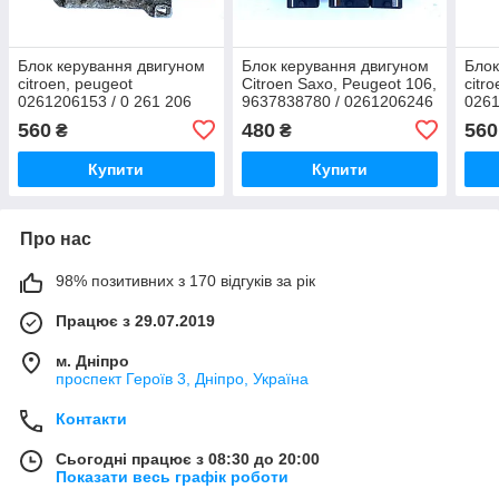
Блок керування двигуном
Блок керування двигуном
Блок
citroen, peugeot
Citroen Saxo, Peugeot 106,
citr
0261206153 / 0 261 206
9637838780 / 0261206246
0261
153 Bosch 9635116680
/ 0 261 206 246 Bosch
9635
560
480
560
₴
₴
153
Купити
Купити
Про нас
98% позитивних з 170 відгуків за рік
Працює з 29.07.2019
м. Дніпро
проспект Героїв 3, Дніпро, Україна
Контакти
Сьогодні працює з 08:30 до 20:00
Показати весь графік роботи