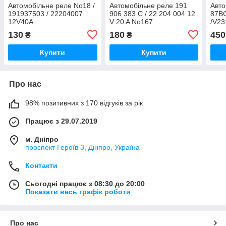
Автомобільне реле No18 /
Автомобільне реле 191
Авто
191937503 / 22204007
906 383 C / 22 204 004 12
87B
12V40A
V 20 A No167
/V23
130
180
450
₴
₴
Купити
Купити
Про нас
98% позитивних з 170 відгуків за рік
Працює з 29.07.2019
м. Дніпро
проспект Героїв 3, Дніпро, Україна
Контакти
Сьогодні працює з 08:30 до 20:00
Показати весь графік роботи
Про нас