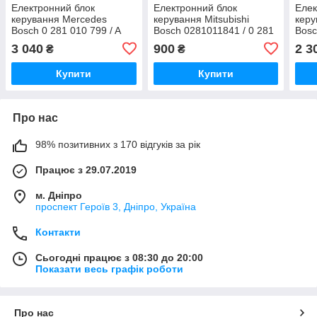
Електронний блок
Електронний блок
Елек
керування Mercedes
керування Mitsubishi
керу
Bosch 0 281 010 799 / A
Bosch 0281011841 / 0 281
Bosc
611 153 82 79
011441 / A 639 150 04 79
0001
3 040
900
2 3
₴
₴
A000
006 
Купити
Купити
Про нас
98% позитивних з 170 відгуків за рік
Працює з 29.07.2019
м. Дніпро
проспект Героїв 3, Дніпро, Україна
Контакти
Сьогодні працює з 08:30 до 20:00
Показати весь графік роботи
Про нас