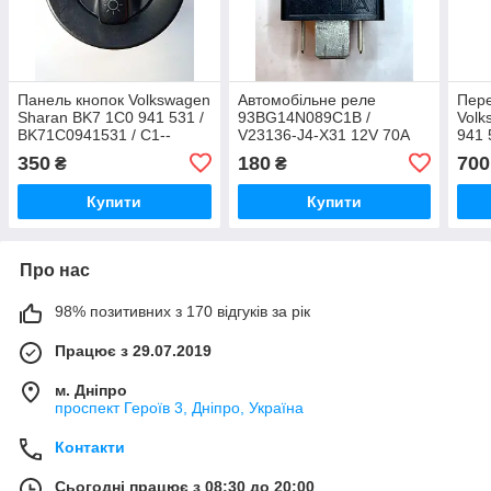
Панель кнопок Volkswagen
Автомобільне реле
Пере
Sharan BK7 1C0 941 531 /
93BG14N089C1B /
Volk
BK71C0941531 / C1--
V23136-J4-X31 12V 70A
941 
K3445U / C1K3445U
Ford
BK73
350
180
700
₴
₴
565 
Купити
Купити
Про нас
98% позитивних з 170 відгуків за рік
Працює з 29.07.2019
м. Дніпро
проспект Героїв 3, Дніпро, Україна
Контакти
Сьогодні працює з 08:30 до 20:00