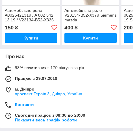
Автомобільне реле
Автомобільне реле
Авто
A0025421319 / A 002 542
V23134-B52-X379 Siemens
0025
13 19 / V23134-B52-X336
mazda
19 S
12V siemens tyco
B52
150
400
200
₴
₴
Купити
Купити
Про нас
98% позитивних з 170 відгуків за рік
Працює з 29.07.2019
м. Дніпро
проспект Героїв 3, Дніпро, Україна
Контакти
Сьогодні працює з 08:30 до 20:00
Показати весь графік роботи