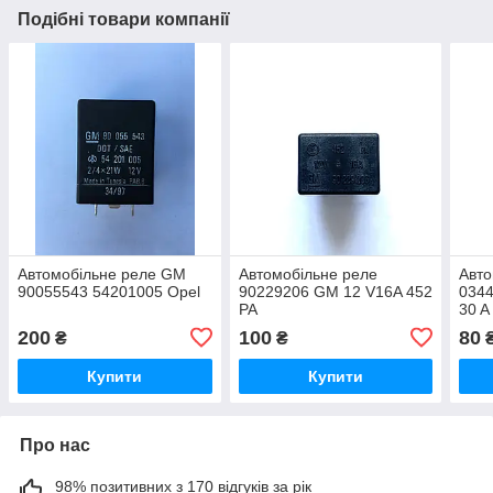
Подібні товари компанії
Автомобільне реле GM
Автомобільне реле
Авто
90055543 54201005 Opel
90229206 GM 12 V16A 452
0344
PA
30 A
200
100
80
₴
₴
Купити
Купити
Про нас
98% позитивних з 170 відгуків за рік