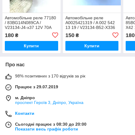
Автомобільне реле 77180
Автомобільне реле
Авто
/ 83BG14N089CA /
A0025421319 / A 002 542
85BG
V23134-J4-x37 12V 70A
13 19 / V23134-B52-X336
X42 
12V siemens tyco
180
150
180
₴
₴
Купити
Купити
Про нас
98% позитивних з 170 відгуків за рік
Працює з 29.07.2019
м. Дніпро
проспект Героїв 3, Дніпро, Україна
Контакти
Сьогодні працює з 08:30 до 20:00
Показати весь графік роботи