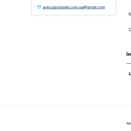
avtozapchastie.com.ua@gmail.com
К
І
Ц