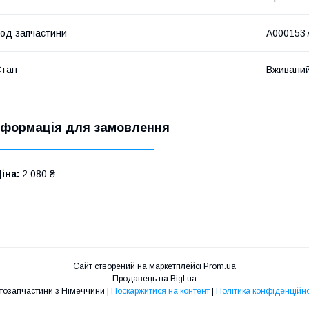
од запчастини
A000153
Стан
Вживани
нформація для замовлення
іна:
2 080 ₴
Сайт створений на маркетплейсі
Prom.ua
Продавець на Bigl.ua
Автозапчастини з Німеччини |
Поскаржитися на контент
|
Політика конфіденційно