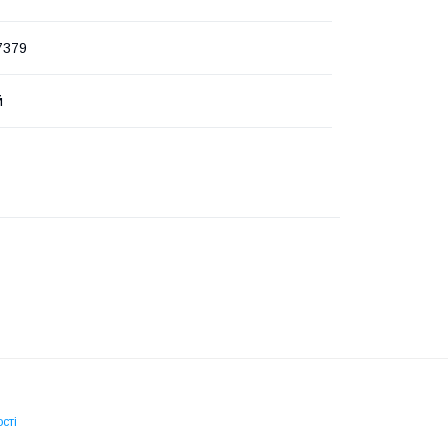
7379
й
сті