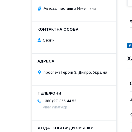
Автозапчастини з Німеччини
Б
Н
Сергій
Х
проспект Героїв 3, Дніпро, Україна
В
+380 (99) 365-44-52
Viber What’App
К
Т