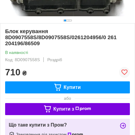
Блок керування
8D0907558S/8D0907558S/0261204956/0 261
204196/86509
В наявності
Код: 8D0907558S
Роздріб
710
₴
Купити
або
Купити з
Що таке купити з Пром?
Замовлення під захистом