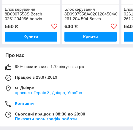
Блок керування
Блок керування
Блок
8D0907558S Bosch
8D0907558A/0261204504/0
0261
0261204956 benzin
261 204 504 Bosch
261 
8D0
560
640
640
₴
₴
Купити
Купити
Про нас
98% позитивних з 170 відгуків за рік
Працює з 29.07.2019
м. Дніпро
проспект Героїв 3, Дніпро, Україна
Контакти
Сьогодні працює з 08:30 до 20:00
Показати весь графік роботи