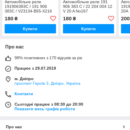
Автомобільне реле
Автомобільне реле 191
Авто
191906383C / 191 906
906 383 C / 22 204 004 12
1919
383C / V23134-B55-X216
V 20 A No167
20A
SN7 No167
180
180
200
₴
₴
Купити
Купити
Про нас
98% позитивних з 170 відгуків за рік
Працює з 29.07.2019
м. Дніпро
проспект Героїв 3, Дніпро, Україна
Контакти
Сьогодні працює з 08:30 до 20:00
Показати весь графік роботи
Про нас