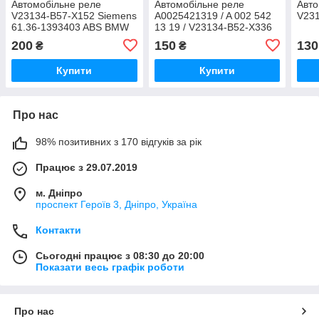
Автомобільне реле
Автомобільне реле
Авто
V23134-B57-X152 Siemens
A0025421319 / A 002 542
V231
61.36-1393403 ABS BMW
13 19 / V23134-B52-X336
12V siemens tyco
200
150
130
₴
₴
Купити
Купити
Про нас
98% позитивних з 170 відгуків за рік
Працює з 29.07.2019
м. Дніпро
проспект Героїв 3, Дніпро, Україна
Контакти
Сьогодні працює з 08:30 до 20:00
Показати весь графік роботи
Про нас