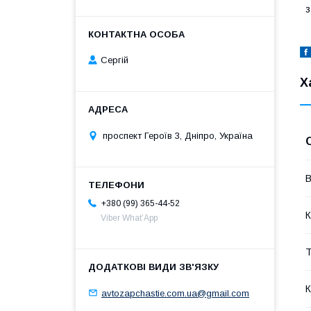
з
Сергій
Х
проспект Героїв 3, Дніпро, Україна
В
+380 (99) 365-44-52
К
Viber What’App
Т
К
avtozapchastie.com.ua@gmail.com