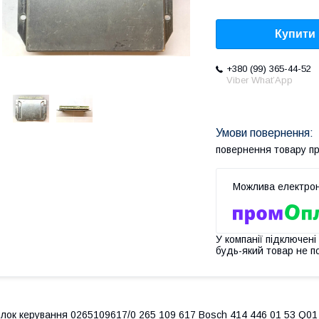
Купити
+380 (99) 365-44-52
Viber What’App
повернення товару п
У компанії підключені
будь-який товар не п
лок керування 0265109617/0 265 109 617 Bosch 414 446 01 53 Q0