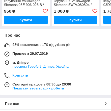
керування Volkswagen
керування Volkswagen
керу
Siemens 03E 906 023 B /
Siemens 5WP4080804 /
03D
03E906023B / 5WP40808
VW AG / VWAG / 03E 906
05 /
950
1 000
1 7
₴
₴
023 B / 03E906023B
Купити
Купити
Про нас
98% позитивних з 170 відгуків за рік
Працює з 29.07.2019
м. Дніпро
проспект Героїв 3, Дніпро, Україна
Контакти
Сьогодні працює з 08:30 до 20:00
Показати весь графік роботи
Про нас