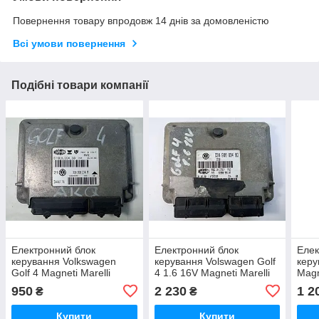
Повернення товару впродовж 14 днів за домовленістю
Всі умови повернення
Подібні товари компанії
Електронний блок
Електронний блок
Елек
керування Volkswagen
керування Volswagen Golf
керу
Golf 4 Magneti Marelli
4 1.6 16V Magneti Marelli
Magn
61600.394.08 / IAW4AV.AV
MY2 / 61600.561.03 / 036
/ IA
950
2 230
1 2
₴
₴
/ 21 / 036 906 014 M
906 034 BD
906 
6160
Купити
Купити