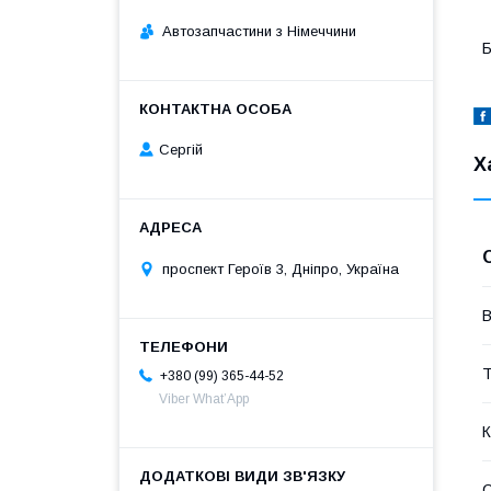
Автозапчастини з Німеччини
Б
Сергій
Х
проспект Героїв 3, Дніпро, Україна
В
Т
+380 (99) 365-44-52
Viber What’App
К