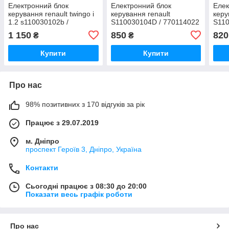
Електронний блок
Електронний блок
Елек
керування renault twingo i
керування renault
керу
1.2 s110030102b /
S110030104D / 770114022
S110
S110030102B siemens
/ 7700110471
7700
1 150
850
820
₴
₴
102 
Купити
Купити
Про нас
98% позитивних з 170 відгуків за рік
Працює з 29.07.2019
м. Дніпро
проспект Героїв 3, Дніпро, Україна
Контакти
Сьогодні працює з 08:30 до 20:00
Показати весь графік роботи
Про нас